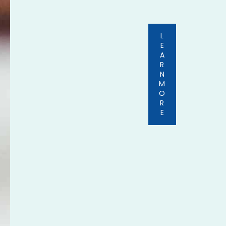
L
E
A
R
N
M
O
R
E